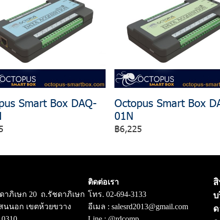
pus Smart Box DAQ-
Octopus Smart Box D
N
01N
5
฿6,225
ส
ติดต่อเรา
ชดาภิเษก 20 ถ.รัชดาภิเษก
โทร.
02-694-3133
บ
สนนอก เขตห้วยขวาง
อีเมล :
salesrd2013@gmail.com
ด
10310
Line :
@rdcomp