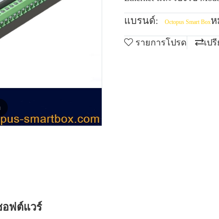
แบรนด์:
ห
Octopus Smart Box
รายการโปรด
เปร
m
ซอฟต์แวร์