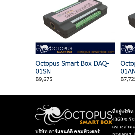
Octopus Smart Box DAQ-
Octo
01SN
01A
฿9,675
฿7,72
ที่อยู่บริษัท
48/20 ซ.รั
แขวงสามเ
บริษัท อาร์แอนด์ดี คอมพิวเตอร์
กรุงเทพฯ 